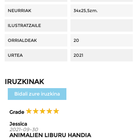
NEURRIAK
34x25,5zm.
ILUSTRATZAILE
ORRIALDEAK
20
URTEA
2021
IRUZKINAK
Bidali zure iruzkina
Grade
Jessica
2021-09-30
ANIMALIEN LIBURU HANDIA