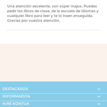
Una atención excelente, son súper majos. Puedes
pedir los libros de clase, de la escuela de idiomas y
cualquier libro para leer y te lo traen enseguida.
Gracias por vuestra atención.
DESTACADOS

INFORMAZIOA

NIRE KONTUA
