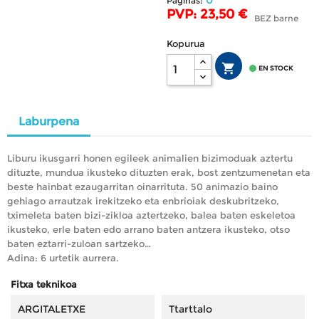
Páginas:
PVP: 23,50 €
BEZ barne
Kopurua


EN STOCK
Laburpena
Liburu ikusgarri honen egileek animalien bizimoduak aztertu
dituzte, mundua ikusteko dituzten erak, bost zentzumenetan eta
beste hainbat ezaugarritan oinarrituta. 50 animazio baino
gehiago arrautzak irekitzeko eta enbrioiak deskubritzeko,
tximeleta baten bizi-zikloa aztertzeko, balea baten eskeletoa
ikusteko, erle baten edo arrano baten antzera ikusteko, otso
baten eztarri-zuloan sartzeko…
Adina: 6 urtetik aurrera.
Fitxa teknikoa
ARGITALETXE
Ttarttalo