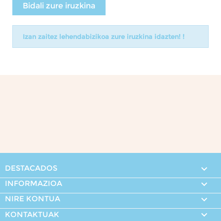
Bidali zure iruzkina
Izan zaitez lehendabizikoa zure iruzkina idazten! !
DESTACADOS

INFORMAZIOA

NIRE KONTUA


KONTAKTUAK