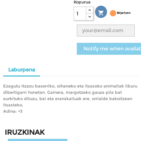
Kopurua

Birjartzen
Notify me when availa
Laburpena
Ezagutu itzazu baserriko, oihaneko eta itsasoko animaliak liburu
dibertigarri honetan. Gainera, margotzeko gauza pila bat
aurkituko dituzu, bai eta eranskailuak ere, orrialde bakoitzean
itsasteko.
Adina: +3
IRUZKINAK