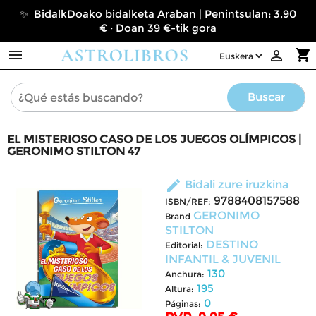
✨ BidalkDoako bidalketa Araban | Penintsulan: 3,90
€ · Doan 39 €-tik gora

shopping_cart

Buscar
EL MISTERIOSO CASO DE LOS JUEGOS OLÍMPICOS |
GERONIMO STILTON 47
edit
Bidali zure iruzkina
9788408157588
ISBN/REF:
GERONIMO
Brand
STILTON
DESTINO
Editorial:
INFANTIL & JUVENIL
130
Anchura:
195
Altura:
0
Páginas: