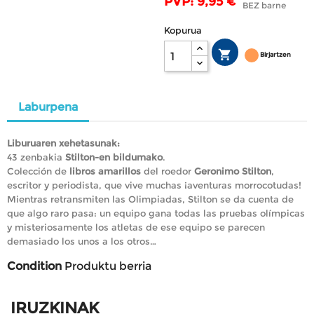
PVP: 9,95 €
BEZ barne
Kopurua

Birjartzen
Laburpena
Liburuaren xehetasunak:
43 zenbakia
Stilton-en bildumako
.
Colección de
libros amarillos
del roedor
Geronimo Stilton
,
escritor y periodista, que vive muchas ¡aventuras morrocotudas!
Mientras retransmiten las Olimpiadas, Stilton se da cuenta de
que algo raro pasa: un equipo gana todas las pruebas olímpicas
y misteriosamente los atletas de ese equipo se parecen
demasiado los unos a los otros…
Condition
Produktu berria
IRUZKINAK