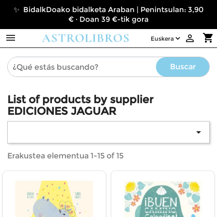
✨ BidalkDoako bidalketa Araban | Penintsulan: 3,90
€ · Doan 39 €-tik gora

shopping_cart

Buscar
List of products by supplier
EDICIONES JAGUAR

Erakustea elementua 1-15 of 15