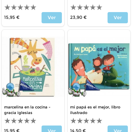
15,95 €
23,90 €
Ver
Ver
Price
Price
marcelina en la cocina -
mi papá es el mejor, libro
gracia iglesias
ilustrado
15,95 €
14,50 €
Ver
Ver