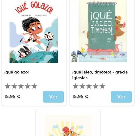
¡qué golazo!
¡qué jaleo, timoteo! - gracia
iglesias
15,95 €
15,95 €
Ver
Ver
Price
Price