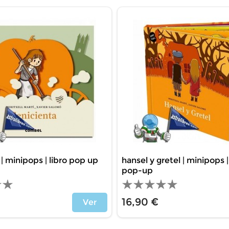
| minipops | libro pop up
hansel y gretel | minipops 
pop-up
16,90 €
Ver
Precio