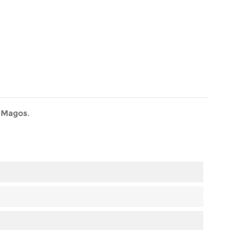
s Magos
.