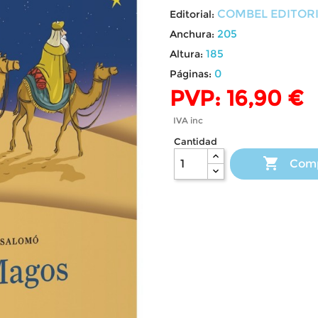
COMBEL EDITOR
Editorial:
205
Anchura:
185
Altura:
0
Páginas:
PVP: 16,90 €
IVA inc
Cantidad

Com