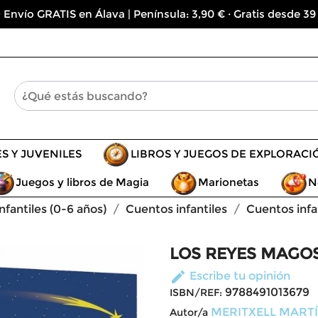
 Envío GRATIS en Álava | Península: 3,90 € · Gratis desde 39
ES Y JUVENILES
LIBROS Y JUEGOS DE EXPLORACI
Juegos y libros de Magia
Marionetas
N
infantiles (0-6 años)
Cuentos infantiles
Cuentos infa
LOS REYES MAGOS
edit
Escribe tu opinión
9788491013679
ISBN/REF:
MERITXELL MARTÍ
Autor/a