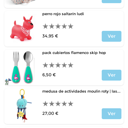
Precio
perro rojo saltarín ludi
34,95 €
Ver
Precio
pack cubiertos flamenco skip hop
6,50 €
Ver
Precio
medusa de actividades moulin roty | las...
27,00 €
Ver
Precio