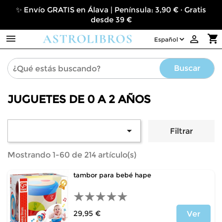
✨ Envío GRATIS en Álava | Península: 3,90 € · Gratis
desde 39 €

shopping_cart

Buscar
JUGUETES DE 0 A 2 AÑOS

Filtrar
Mostrando 1-60 de 214 artículo(s)
tambor para bebé hape
29,95 €
Ver