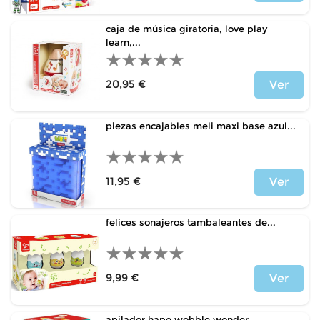
Precio
caja de música giratoria, love play
learn,...
20,95 €
Ver
Precio
piezas encajables meli maxi base azul...
11,95 €
Ver
Precio
felices sonajeros tambaleantes de...
9,99 €
Ver
Precio
apilador hape wobble wonder