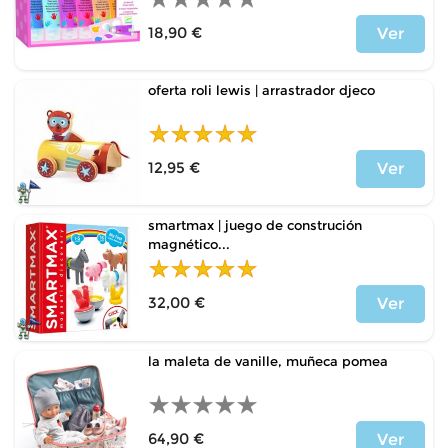
18,90 €
Ver
Precio
oferta roli lewis | arrastrador djeco
12,95 €
Ver
Precio
smartmax | juego de construción
magnético...
32,00 €
Ver
Precio
la maleta de vanille, muñeca pomea
64,90 €
Ver