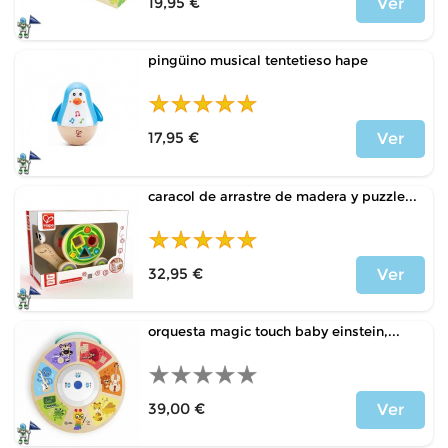
19,95 €
Ver
Precio
pingüino musical tentetieso hape
17,95 €
Ver
Precio
caracol de arrastre de madera y puzzle...
32,95 €
Ver
Precio
orquesta magic touch baby einstein,...
39,00 €
Ver
Precio