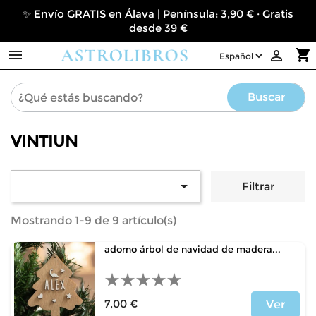
✨ Envío GRATIS en Álava | Península: 3,90 € · Gratis
desde 39 €

shopping_cart

Buscar
VINTIUN

Filtrar
Mostrando 1-9 de 9 artículo(s)
adorno árbol de navidad de madera...
7,00 €
Ver