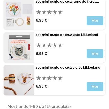
set mini punto de cruz ramo de flores...
6,95 €
Ver
Precio
set mini punto de cruz gato kikkerland
6,95 €
Ver
Precio
set mini punto de cruz ciervo kikkerland
6,95 €
Ver
Precio
Mostrando 1-60 de 124 artículo(s)