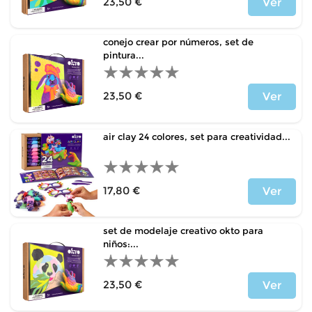
23,50 €
Ver
Precio
conejo crear por números, set de
pintura...
23,50 €
Ver
Precio
air clay 24 colores, set para creatividad...
17,80 €
Ver
Precio
set de modelaje creativo okto para
niños:...
23,50 €
Ver
Precio