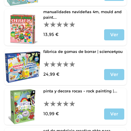
Precio
manualidades navideñas 4m, mould and
paint...
13,95 €
Ver
Precio
fábrica de gomas de borrar | science4you
24,99 €
Ver
Precio
pinta y decora rocas - rock painting |...
10,99 €
Ver
Precio
set de modelaje creativo okto para