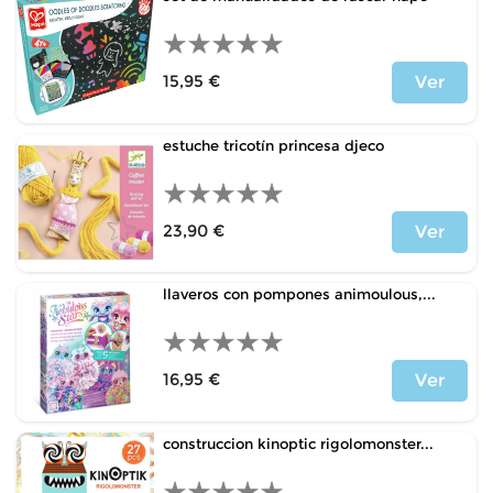
15,95 €
Ver
Precio
estuche tricotín princesa djeco
23,90 €
Ver
Precio
llaveros con pompones animoulous,...
16,95 €
Ver
Precio
construccion kinoptic rigolomonster...