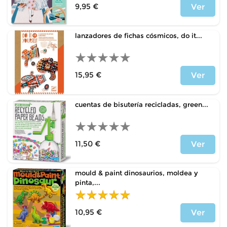
9,95 €
Ver
Precio
lanzadores de fichas cósmicos, do it...
15,95 €
Ver
Precio
cuentas de bisutería recicladas, green...
11,50 €
Ver
Precio
mould & paint dinosaurios, moldea y
pinta,...
10,95 €
Ver
Precio