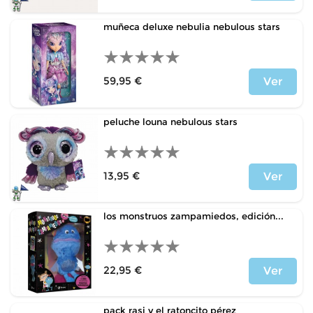
Precio
muñeca deluxe nebulia nebulous stars
59,95 €
Ver
Precio
peluche louna nebulous stars
13,95 €
Ver
Precio
los monstruos zampamiedos, edición...
22,95 €
Ver
Precio
pack rasi y el ratoncito pérez