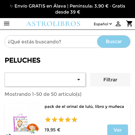
✨ Envío GRATIS en Álava | Península: 3,90 € · Gratis
desde 39 €

shopping_cart

Buscar
PELUCHES

Filtrar
Mostrando 1-50 de 50 artículo(s)
pack de el orinal de lulú, libro y muñeca
19,95 €
Ver