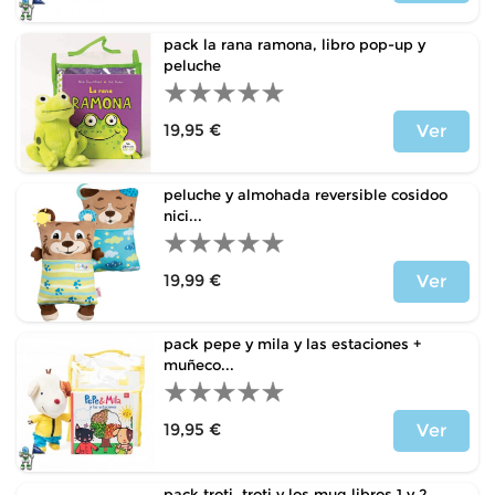
Precio
pack la rana ramona, libro pop-up y
peluche
19,95 €
Ver
Precio
peluche y almohada reversible cosidoo
nici...
19,99 €
Ver
Precio
pack pepe y mila y las estaciones +
muñeco...
19,95 €
Ver
Precio
pack troti, troti y los mug libros 1 y 2...