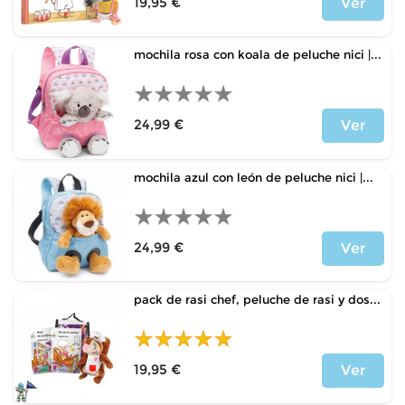
19,95 €
Ver
Precio
mochila rosa con koala de peluche nici |...
24,99 €
Ver
Precio
mochila azul con león de peluche nici |...
24,99 €
Ver
Precio
pack de rasi chef, peluche de rasi y dos...
19,95 €
Ver
Precio