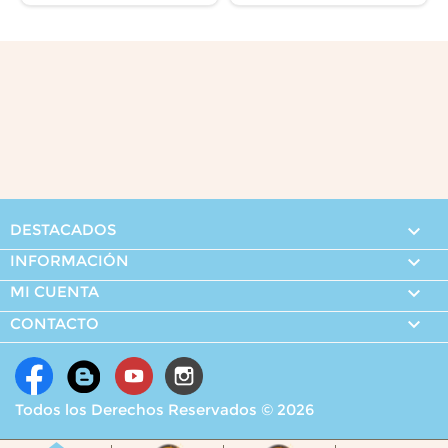
DESTACADOS

INFORMACIÓN

MI CUENTA


CONTACTO
Todos los Derechos Reservados © 2026