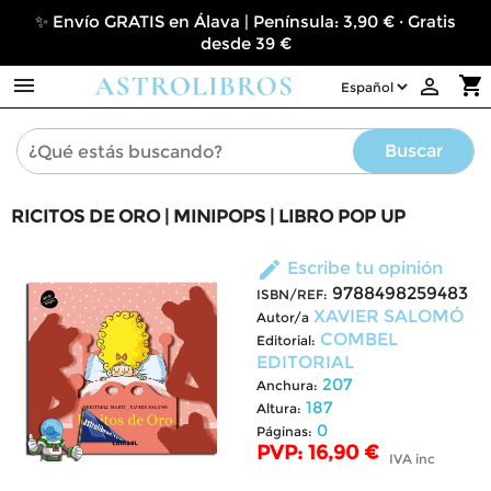
✨ Envío GRATIS en Álava | Península: 3,90 € · Gratis
desde 39 €

shopping_cart

Buscar
RICITOS DE ORO | MINIPOPS | LIBRO POP UP
edit
Escribe tu opinión
9788498259483
ISBN/REF:
XAVIER SALOMÓ
Autor/a
COMBEL
Editorial:
EDITORIAL
207
Anchura:
187
Altura:
0
Páginas:
PVP: 16,90 €
IVA inc