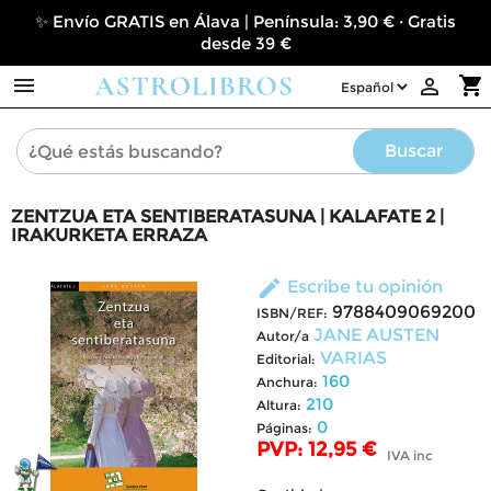
✨ Envío GRATIS en Álava | Península: 3,90 € · Gratis
desde 39 €

shopping_cart

Buscar
ZENTZUA ETA SENTIBERATASUNA | KALAFATE 2 |
IRAKURKETA ERRAZA
edit
Escribe tu opinión
9788409069200
ISBN/REF:
JANE AUSTEN
Autor/a
VARIAS
Editorial:
160
Anchura:
210
Altura:
0
Páginas:
PVP: 12,95 €
IVA inc