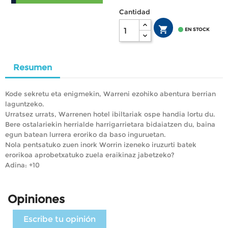
Cantidad


EN STOCK
Resumen
Kode sekretu eta enigmekin, Warreni ezohiko abentura berrian
laguntzeko.
Urratsez urrats, Warrenen hotel ibiltariak ospe handia lortu du.
Bere ostalariekin herrialde harrigarrietara bidaiatzen du, baina
egun batean lurrera eroriko da baso inguruetan.
Nola pentsatuko zuen inork Worrin izeneko iruzurti batek
erorikoa aprobetxatuko zuela eraikinaz jabetzeko?
Adina: +10
Opiniones
Escribe tu opinión