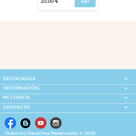
20,00 €
Ver
Precio
DESTACADOS

INFORMACIÓN

MI CUENTA


CONTACTO
Todos los Derechos Reservados © 2026