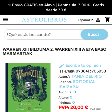
✨ Envío GRATIS en Álava | Península: 3,90 € · Gratis
desde 39 €

shopping_cart

Buscar
WARREN XIII BILDUMA 2, WARREN XIII A ETA BASO
MARMARTIAK
edit
Escribe tu opinión
9788413705958
ISBN/REF:
TANIA DEL RIO
Autor/a
EDITORIAL
Editorial:
IBAIZABAL
0
Anchura:
0
Altura:
0
Páginas:
PVP: 20,00 €
IVA inc