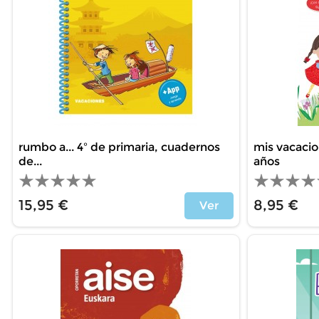
rumbo a... 4º de primaria, cuadernos
mis vacacion
de...
años
15,95 €
8,95 €
Ver
Precio
Precio