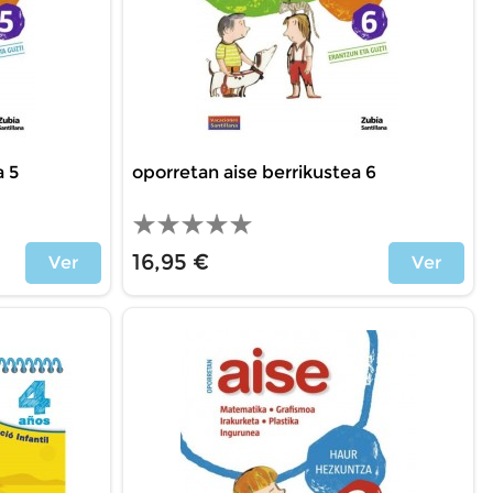
a 5
oporretan aise berrikustea 6
16,95 €
Ver
Ver
Precio