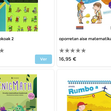
jokoak 2
oporretan aise matematik
16,95 €
Ver
Precio