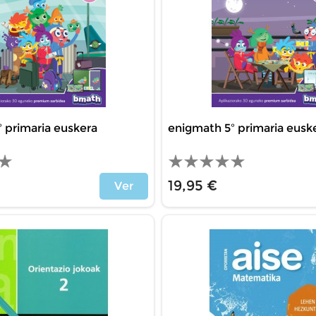
 primaria euskera
enigmath 5º primaria eusk
19,95 €
Ver
Precio