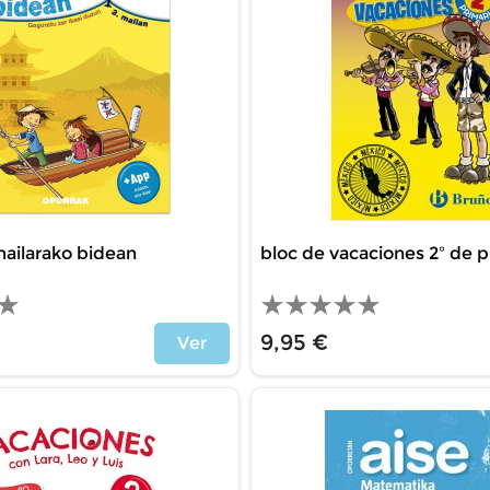
mailarako bidean
bloc de vacaciones 2º de pr
9,95 €
Ver
Precio