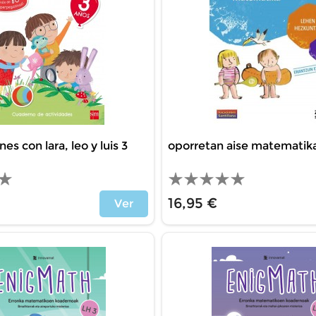
es con lara, leo y luis 3
oporretan aise matematika
16,95 €
Ver
Precio