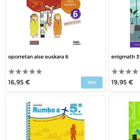
oporretan aise euskara 6
enigmath 3º
16,95 €
19,95 €
Ver
Precio
Precio