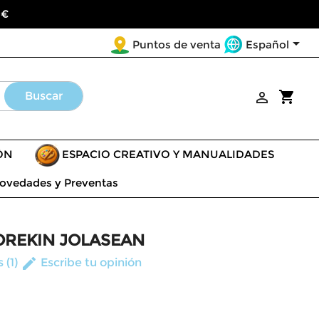
 €

Español
Puntos de venta
shopping_cart
Buscar

ÓN
ESPACIO CREATIVO Y MANUALIDADES
ovedades y Preventas
OREKIN JOLASEAN
edit
 (1)
Escribe tu opinión