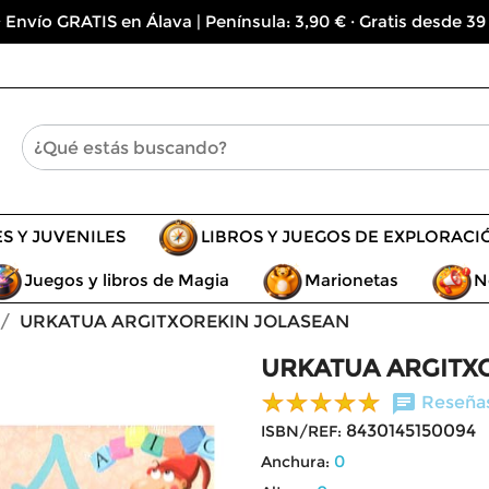
 Envío GRATIS en Álava | Península: 3,90 € · Gratis desde 39
ES Y JUVENILES
LIBROS Y JUEGOS DE EXPLORACI
Juegos y libros de Magia
Marionetas
N
URKATUA ARGITXOREKIN JOLASEAN
URKATUA ARGITX
chat
Reseñas
8430145150094
ISBN/REF:
0
Anchura: