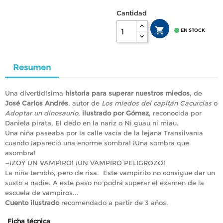
Cantidad


EN STOCK
Resumen
Una divertidísima
historia para superar nuestros miedos
, de
José Carlos Andrés
, autor de
Los miedos del capitán Cacurcias
o
Adoptar un dinosaurio
,
ilustrado por Gómez
, reconocida por
Daniela pirata, El dedo en la nariz o Ni guau ni miau.
Una niña paseaba por la calle vacía de la lejana Transilvania
cuando ¡apareció una enorme sombra! ¡Una sombra que
asombra!
—¡ZOY UN VAMPIRO! ¡UN VAMPIRO PELIGROZO!
La niña tembló, pero de risa. Este vampirito no consigue dar un
susto a nadie. A este paso no podrá superar el examen de la
escuela de vampiros...
Cuento ilustrado
recomendado a partir de 3 años.
Ficha técnica