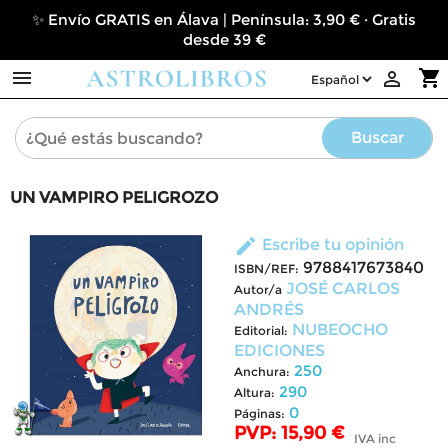
✨ Envío GRATIS en Álava | Península: 3,90 € · Gratis
desde 39 €

shopping_cart

Buscar
UN VAMPIRO PELIGROZO
edit
Escribe tu opinión
9788417673840
ISBN/REF:
JOSÉ CARLOS
Autor/a
ANDRÉS
NUBEOCHO
Editorial:
EDICIONES
250
Anchura:
290
Altura:
0
Páginas:
PVP: 15,90 €
IVA inc