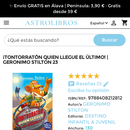
✨ Envío GRATIS en Álava | Península: 3,90 € · Gratis
desde 39 €

shopping_cart

Buscar
¡TONTORRATÓN QUIEN LLEGUE EL ÚLTIMO! |
GERONIMO STILTON 23
chat
edit
Reseñas (1)
Escribe tu opinión
9788408212812
ISBN/REF:
GERONIMO
Autor/a
STILTON
DESTINO
Editorial:
INFANTIL & JUVENIL
130
Anchura: