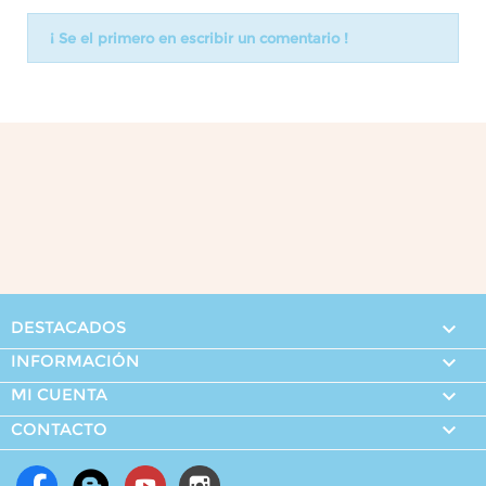
¡ Se el primero en escribir un comentario !
DESTACADOS

INFORMACIÓN

MI CUENTA


CONTACTO