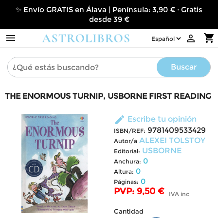
✨ Envío GRATIS en Álava | Península: 3,90 € · Gratis
desde 39 €

shopping_cart

Buscar
THE ENORMOUS TURNIP, USBORNE FIRST READING
edit
Escribe tu opinión
9781409533429
ISBN/REF:
ALEXEI TOLSTOY
Autor/a
USBORNE
Editorial:
0
Anchura:
0
Altura:
0
Páginas:
PVP: 9,50 €
IVA inc
Cantidad