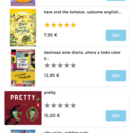
Precio
hare and the tortoise, usborne english...
7,95 €
Ver
Precio
destroza este diario, ahora a todo color
y...
12,95 €
Ver
Precio
pretty
15,00 €
Ver
Precio
city spies, golden gate