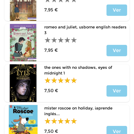
7,95 €
Ver
Precio
romeo and juliet, usborne english readers
3
7,95 €
Ver
Precio
the ones with no shadows, eyes of
midnight 1
7,50 €
Ver
Precio
mister roscoe on holiday, ¡aprende
inglés...
7,50 €
Ver