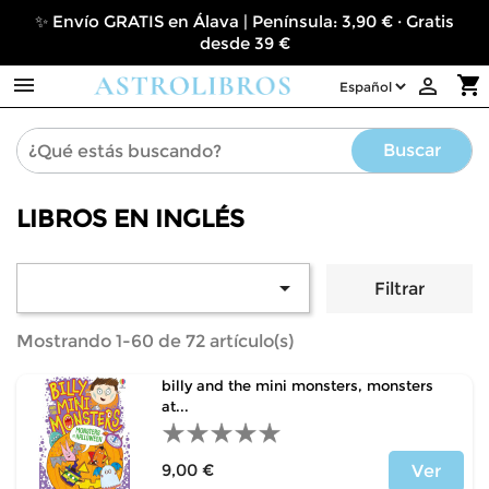
✨ Envío GRATIS en Álava | Península: 3,90 € · Gratis
desde 39 €

shopping_cart

Buscar
LIBROS EN INGLÉS

Filtrar
Mostrando 1-60 de 72 artículo(s)
billy and the mini monsters, monsters
at...
9,00 €
Ver