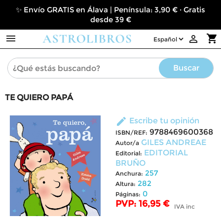
✨ Envío GRATIS en Álava | Península: 3,90 € · Gratis
desde 39 €

shopping_cart

Buscar
TE QUIERO PAPÁ
edit
Escribe tu opinión
9788469600368
ISBN/REF:
GILES ANDREAE
Autor/a
EDITORIAL
Editorial:
BRUÑO
257
Anchura:
282
Altura:
0
Páginas:
PVP: 16,95 €
IVA inc