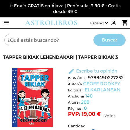
✨ Envío GRATIS en Álava | Península: 3,90 € · Gratis
desde 39 €

shopping_cart

Buscar
TAPPER BIKIAK LEHENDAKARI | TAPPER BIKIAK 3
edit
Escribe tu opinión
9788490277232
ISBN/REF:
GEOFF RODKEY
Autor/a
ELKARLANEAN
Editorial:
140
Anchura:
200
Altura:
0
Páginas:
PVP: 19,00 €
IVA inc
Cantidad