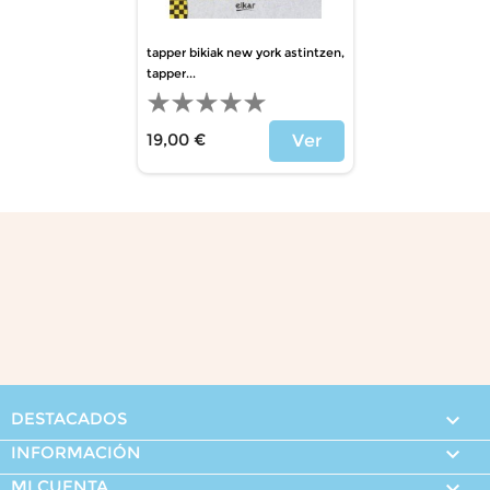
tapper bikiak new york astintzen,
tapper...
19,00 €
Ver
Precio
DESTACADOS

INFORMACIÓN

MI CUENTA
