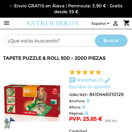
✨ Envío GRATIS en Álava | Península: 3,90 € · Gratis
desde 39 €

shopping_cart

Buscar
TAPETE PUZZLE & ROLL 500 - 2000 PIEZAS
chat
edit
Reseñas (1)
Escribe tu opinión
8410446010129
ISBN/REF:
0
Anchura:
0
Altura:
0
Páginas:
PVP: 25,85 €
IVA inc
Cantidad