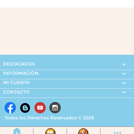
DESTACADOS

INFORMACIÓN

MI CUENTA


CONTACTO
Todos los Derechos Reservados © 2026