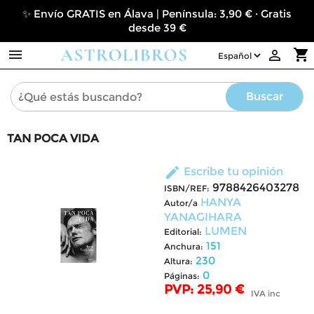
✨ Envío GRATIS en Álava | Península: 3,90 € · Gratis
desde 39 €

shopping_cart

Buscar
TAN POCA VIDA
edit
Escribe tu opinión
9788426403278
ISBN/REF:
HANYA
Autor/a
YANAGIHARA
LUMEN
Editorial:
151
Anchura:
230
Altura:
0
Páginas:
PVP: 25,90 €
IVA inc