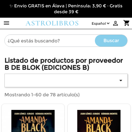
✨ Envío GRATIS en Álava | Península: 3,90 € · Gratis
desde 39 €

shopping_cart

Buscar
Listado de productos por proveedor
B DE BLOK (EDICIONES B)

Mostrando 1-60 de 78 artículo(s)