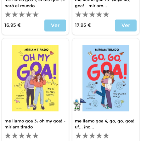
paró el mundo
goa! - miriam...
16,95 €
17,95 €
Ver
Ver
Precio
Precio
me llamo goa 3: oh my goa! -
me llamo goa 4, go, go, goa!
miriam tirado
uf... ¡no...