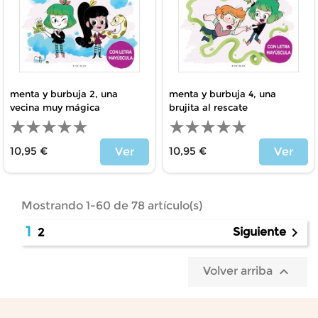
menta y burbuja 2, una
menta y burbuja 4, una
vecina muy mágica
brujita al rescate
10,95 €
10,95 €
Ver
Ver
Precio
Precio
Mostrando 1-60 de 78 artículo(s)
1

Siguiente
2

Volver arriba