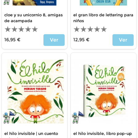
cloe y su unicornio 8, amigas
el gran libro de lettering para
de acampada
niños
16,95 €
12,95 €
Ver
Ver
Precio
Precio
el hilo invisible | un cuento
el hilo invisible, libro pop-up