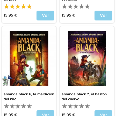
15,95 €
15,95 €
Ver
Ver
Precio
Precio
amanda black 6, la maldición
amanda black 7, el bastón
del nilo
del cuervo
15,95 €
15,95 €
Ver
Ver