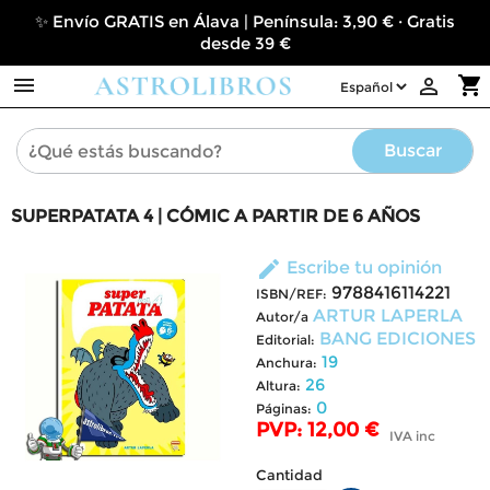
✨ Envío GRATIS en Álava | Península: 3,90 € · Gratis
desde 39 €

shopping_cart

Buscar
SUPERPATATA 4 | CÓMIC A PARTIR DE 6 AÑOS
edit
Escribe tu opinión
9788416114221
ISBN/REF:
ARTUR LAPERLA
Autor/a
BANG EDICIONES
Editorial:
19
Anchura:
26
Altura:
0
Páginas:
PVP: 12,00 €
IVA inc
Cantidad