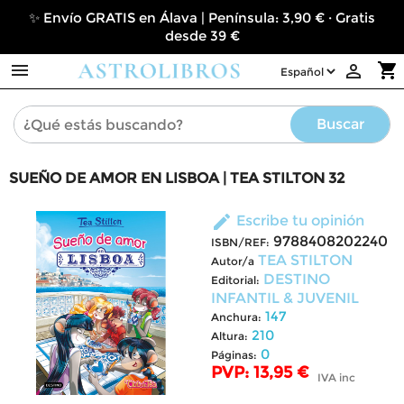
✨ Envío GRATIS en Álava | Península: 3,90 € · Gratis
desde 39 €

shopping_cart

Buscar
SUEÑO DE AMOR EN LISBOA | TEA STILTON 32
edit
Escribe tu opinión
9788408202240
ISBN/REF:
TEA STILTON
Autor/a
DESTINO
Editorial:
INFANTIL & JUVENIL
147
Anchura:
210
Altura:
0
Páginas:
PVP: 13,95 €
IVA inc