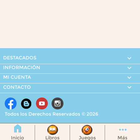
DESTACADOS

INFORMACIÓN

MI CUENTA


CONTACTO
Todos los Derechos Reservados © 2026
Inicio
Libros
Juegos
Más