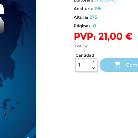
195
Anchura:
275
Altura:
0
Páginas:
PVP: 21,00 €
IVA inc
Cantidad

Com