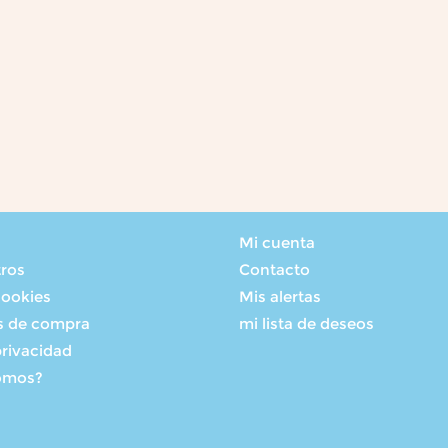
Mi cuenta
tros
Contacto
cookies
Mis alertas
s de compra
mi lista de deseos
privacidad
omos?