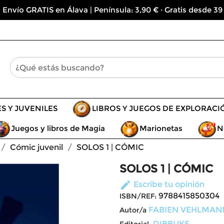
 Envío GRATIS en Álava | Península: 3,90 € · Gratis desde 39
ES Y JUVENILES
LIBROS Y JUEGOS DE EXPLORACI
Juegos y libros de Magia
Marionetas
N
Cómic juvenil
SOLOS 1 | CÓMIC
SOLOS 1 | CÓMIC
edit
Escribe tu opinión
9788415850304
ISBN/REF:
FABIEN VEHLMAN
Autor/a
DIBBUKS
Editorial: