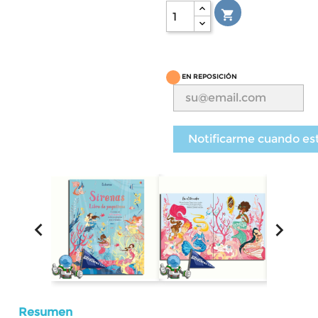

EN REPOSICIÓN
Notificarme cuando es


Resumen