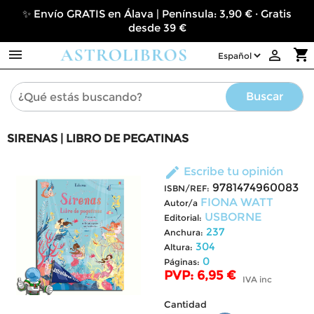
✨ Envío GRATIS en Álava | Península: 3,90 € · Gratis
desde 39 €

shopping_cart

Buscar
SIRENAS | LIBRO DE PEGATINAS
edit
Escribe tu opinión
9781474960083
ISBN/REF:
FIONA WATT
Autor/a
USBORNE
Editorial:
237
Anchura:
304
Altura:
0
Páginas:
PVP: 6,95 €
IVA inc
Cantidad