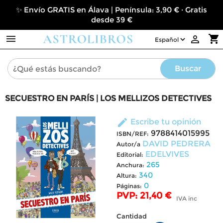
✨ Envío GRATIS en Álava | Península: 3,90 € · Gratis
desde 39 €

shopping_cart

Buscar
SECUESTRO EN PARÍS | LOS MELLIZOS DETECTIVES
edit
Escribe tu opinión
9788414015995
ISBN/REF:
DAVID PEDRERA
Autor/a
EDELVIVES
Editorial:
265
Anchura:
340
Altura:
0
Páginas:
PVP: 21,40 €
IVA inc
Cantidad