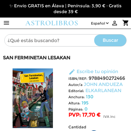
✨ Envío GRATIS en Álava | Península: 3,90 € · Gratis
desde 39 €

shopping_cart

Buscar
SAN FERMINETAN LESAKAN
edit
Escribe tu opinión
9788490272466
ISBN/REF:
JOHN ANDUEZA
Autor/a
ELKARLANEAN
Editorial:
130
Anchura:
195
Altura:
0
Páginas:
PVP: 17,70 €
IVA inc
Cantidad