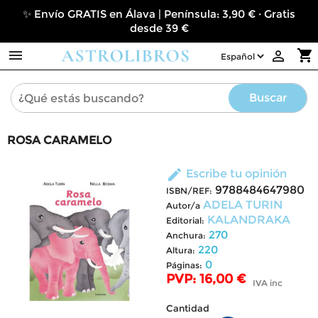
✨ Envío GRATIS en Álava | Península: 3,90 € · Gratis
desde 39 €

shopping_cart

Buscar
ROSA CARAMELO
edit
Escribe tu opinión
9788484647980
ISBN/REF:
ADELA TURIN
Autor/a
KALANDRAKA
Editorial:
270
Anchura:
220
Altura:
0
Páginas:
PVP: 16,00 €
IVA inc
Cantidad