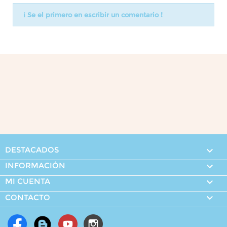
¡ Se el primero en escribir un comentario !
DESTACADOS

INFORMACIÓN

MI CUENTA


CONTACTO