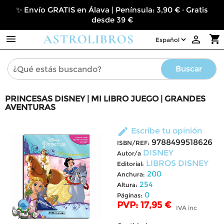
✨ Envío GRATIS en Álava | Península: 3,90 € · Gratis
desde 39 €

shopping_cart

Buscar
PRINCESAS DISNEY | MI LIBRO JUEGO | GRANDES
AVENTURAS
edit
Escribe tu opinión
9788499518626
ISBN/REF:
DISNEY
Autor/a
LIBROS DISNEY
Editorial:
200
Anchura:
254
Altura:
0
Páginas:
PVP: 17,95 €
IVA inc