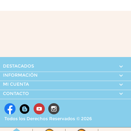
DESTACADOS

INFORMACIÓN

MI CUENTA


CONTACTO
Todos los Derechos Reservados © 2026