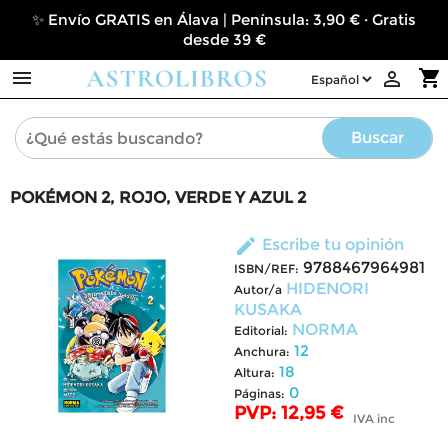
✨ Envío GRATIS en Álava | Península: 3,90 € · Gratis
desde 39 €

shopping_cart

Buscar
POKÉMON 2, ROJO, VERDE Y AZUL 2
edit
Escribe tu opinión
9788467964981
ISBN/REF:
HIDENORI
Autor/a
KUSAKA
NORMA
Editorial:
12
Anchura:
18
Altura:
0
Páginas:
PVP: 12,95 €
IVA inc