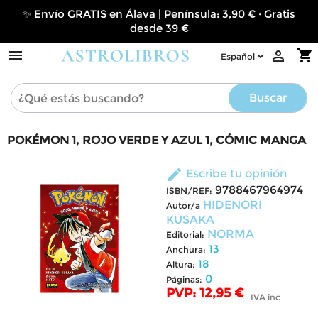
✨ Envío GRATIS en Álava | Península: 3,90 € · Gratis
desde 39 €

shopping_cart

Buscar
POKÉMON 1, ROJO VERDE Y AZUL 1, CÓMIC MANGA
edit
Escribe tu opinión
9788467964974
ISBN/REF:
HIDENORI
Autor/a
KUSAKA
NORMA
Editorial:
13
Anchura:
18
Altura:
0
Páginas:
PVP: 12,95 €
IVA inc