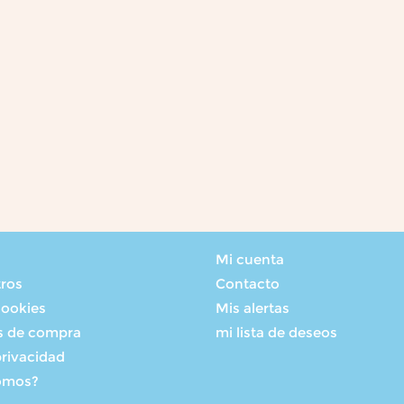
Mi cuenta
tros
Contacto
cookies
Mis alertas
s de compra
mi lista de deseos
privacidad
omos?