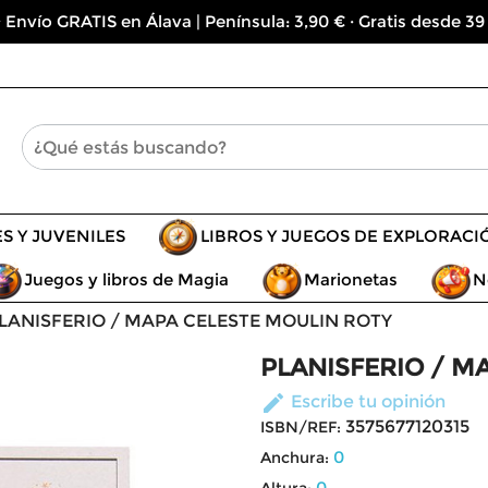
 Envío GRATIS en Álava | Península: 3,90 € · Gratis desde 39
ES Y JUVENILES
LIBROS Y JUEGOS DE EXPLORACI
Juegos y libros de Magia
Marionetas
N
LANISFERIO / MAPA CELESTE MOULIN ROTY
PLANISFERIO / M
edit
Escribe tu opinión
3575677120315
ISBN/REF:
0
Anchura:
0
Altura: