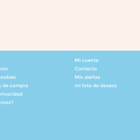
Mi cuenta
tros
Contacto
cookies
Mis alertas
s de compra
mi lista de deseos
privacidad
omos?