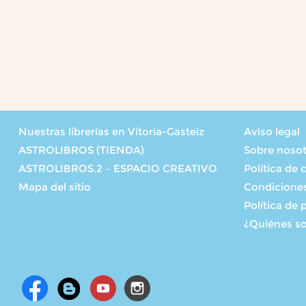
Nuestras librerías en Vitoria-Gasteiz
Aviso legal
ASTROLIBROS (TIENDA)
Sobre noso
ASTROLIBROS.2 – ESPACIO CREATIVO
Política de 
Mapa del sitio
Condicione
Política de 
¿Quiénes s