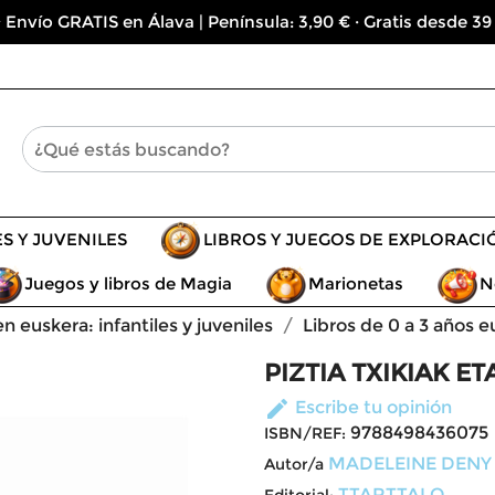
 Envío GRATIS en Álava | Península: 3,90 € · Gratis desde 39
ES Y JUVENILES
LIBROS Y JUEGOS DE EXPLORACI
Juegos y libros de Magia
Marionetas
N
en euskera: infantiles y juveniles
Libros de 0 a 3 años e
PIZTIA TXIKIAK E
edit
Escribe tu opinión
9788498436075
ISBN/REF:
MADELEINE DENY
Autor/a
TTARTTALO
Editorial: