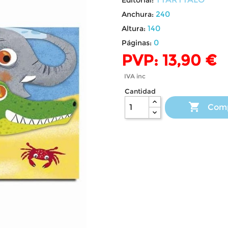
240
Anchura:
140
Altura:
0
Páginas:
PVP: 13,90 €
IVA inc
Cantidad

Com