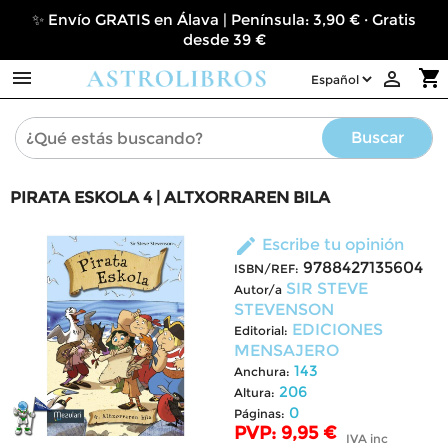
✨ Envío GRATIS en Álava | Península: 3,90 € · Gratis
desde 39 €

shopping_cart

Buscar
PIRATA ESKOLA 4 | ALTXORRAREN BILA
edit
Escribe tu opinión
9788427135604
ISBN/REF:
SIR STEVE
Autor/a
STEVENSON
EDICIONES
Editorial:
MENSAJERO
143
Anchura:
206
Altura:
0
Páginas:
PVP: 9,95 €
IVA inc