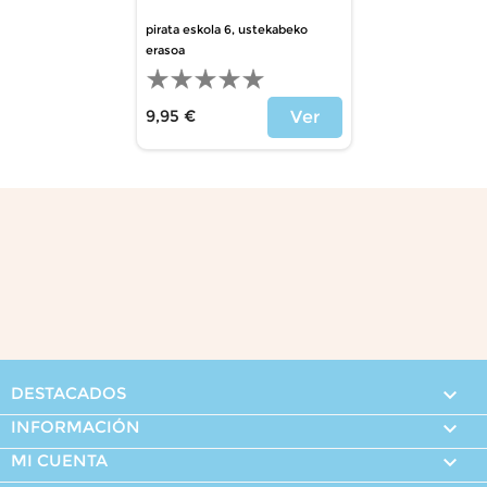
pirata eskola 6, ustekabeko
erasoa
9,95 €
Ver
Precio
DESTACADOS

INFORMACIÓN

MI CUENTA
