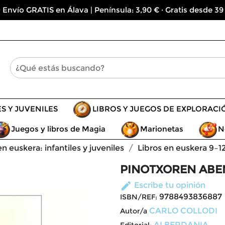
 Envío GRATIS en Álava | Península: 3,90 € · Gratis desde 39
ES Y JUVENILES
LIBROS Y JUEGOS DE EXPLORACI
Juegos y libros de Magia
Marionetas
N
en euskera: infantiles y juveniles
Libros en euskera 9–1
PINOTXOREN ABE
edit
Escribe tu opinión
9788493836887
ISBN/REF:
CARLO COLLODI
Autor/a
ALBERDANIA
Editorial: