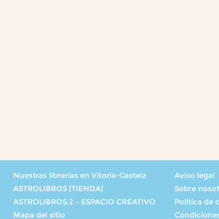
Nuestras librerías en Vitoria-Gasteiz
Aviso legal
ASTROLIBROS (TIENDA)
Sobre noso
ASTROLIBROS.2 – ESPACIO CREATIVO
Política de 
Mapa del sitio
Condicione