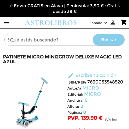
✨ Envío GRATIS en Álava | Península: 3,90 € · Gratis
desde 39 €

shopping_cart

Buscar
PATINETE MICRO MINI2GROW DELUXE MAGIC LED
AZUL
edit
Escribe tu opinión
7630053548520
ISBN/REF:
MICRO
Autor/a
MICRO
Editorial:
0
Anchura:
0
Altura:
0
Páginas:
PVP: 139,90 €
IVA inc