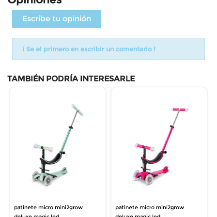
Escribe tu opinión
¡ Se el primero en escribir un comentario !
TAMBIÉN PODRÍA INTERESARLE
patinete micro mini2grow
patinete micro mini2grow
deluxe magic led...
deluxe magic led...