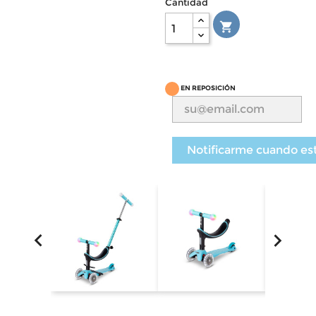
Cantidad

EN REPOSICIÓN
Notificarme cuando es

