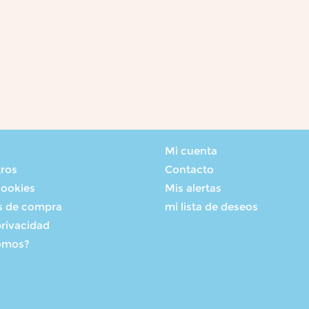
Mi cuenta
tros
Contacto
cookies
Mis alertas
s de compra
mi lista de deseos
privacidad
omos?