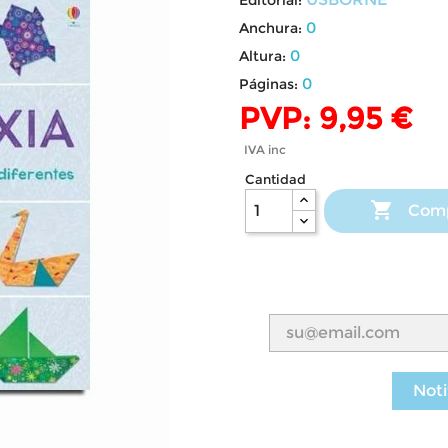
0
Anchura:
0
Altura:
0
Páginas:
PVP: 9,95 €
IVA inc
Cantidad

Com
Noti