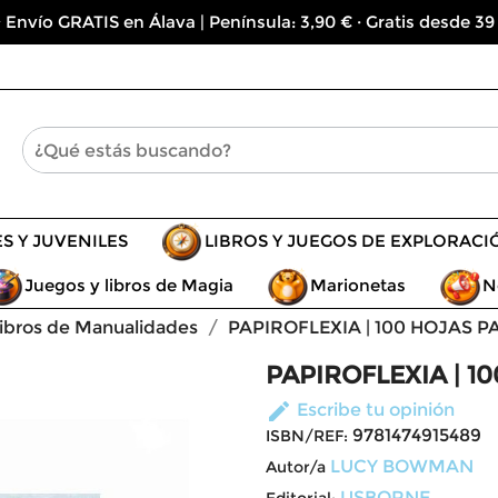
 Envío GRATIS en Álava | Península: 3,90 € · Gratis desde 39
ES Y JUVENILES
LIBROS Y JUEGOS DE EXPLORACI
Juegos y libros de Magia
Marionetas
N
ibros de Manualidades
PAPIROFLEXIA | 100 HOJAS
PAPIROFLEXIA | 
edit
Escribe tu opinión
9781474915489
ISBN/REF:
LUCY BOWMAN
Autor/a
USBORNE
Editorial: