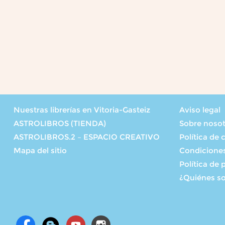
Nuestras librerías en Vitoria-Gasteiz
Aviso legal
ASTROLIBROS (TIENDA)
Sobre noso
ASTROLIBROS.2 – ESPACIO CREATIVO
Política de 
Mapa del sitio
Condicione
Política de 
¿Quiénes s