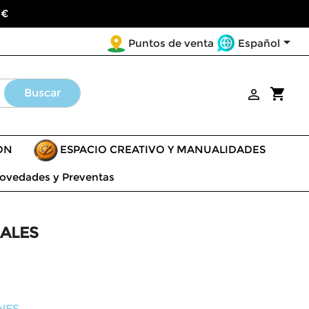
 €

Español
Puntos de venta
shopping_cart
Buscar

ÓN
ESPACIO CREATIVO Y MANUALIDADES
ovedades y Preventas
MALES
NES