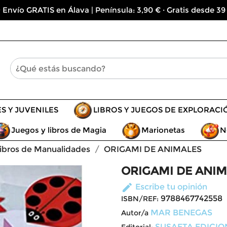
 Envío GRATIS en Álava | Península: 3,90 € · Gratis desde 39
ES Y JUVENILES
LIBROS Y JUEGOS DE EXPLORACI
Juegos y libros de Magia
Marionetas
N
ibros de Manualidades
ORIGAMI DE ANIMALES
ORIGAMI DE ANI
edit
Escribe tu opinión
9788467742558
ISBN/REF:
MAR BENEGAS
Autor/a
SUSAETA EDICIO
Editorial: