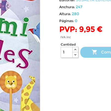
247
Anchura:
280
Altura:
0
Páginas:
PVP: 9,95 €
IVA inc
Cantidad

Com