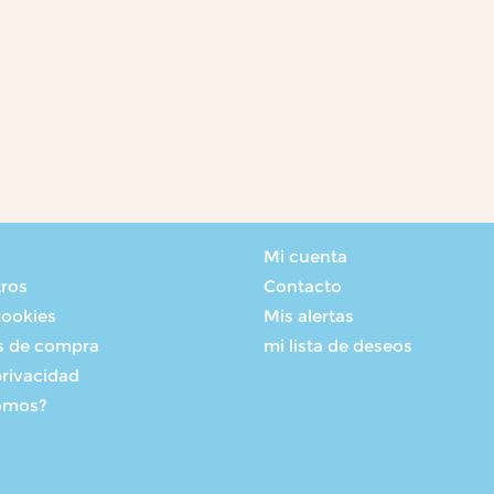
Mi cuenta
tros
Contacto
cookies
Mis alertas
s de compra
mi lista de deseos
privacidad
omos?