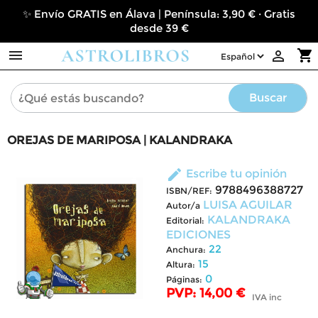
✨ Envío GRATIS en Álava | Península: 3,90 € · Gratis
desde 39 €

shopping_cart

Buscar
OREJAS DE MARIPOSA | KALANDRAKA
edit
Escribe tu opinión
9788496388727
ISBN/REF:
LUISA AGUILAR
Autor/a
KALANDRAKA
Editorial:
EDICIONES
22
Anchura:
15
Altura:
0
Páginas:
PVP: 14,00 €
IVA inc