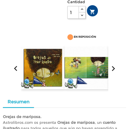
Cantidad

EN REPOSICIÓN


Resumen
Orejas de mariposa.
Astrolibros.com os presenta
Orejas de mariposa
, un
cuento
ilustrado
para todos aquellos que aún no hayan aprendido a