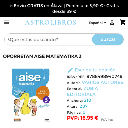
✨ Envío GRATIS en Álava | Península: 3,90 € · Gratis
desde 39 €

shopping_cart

Buscar
OPORRETAN AISE MATEMATIKA 3
edit
Escribe tu opinión
9788498940749
ISBN/REF:
VARIOS AUTORES
Autor/a
ZUBIA
Editorial:
EDITORIALA
210
Anchura:
287
Altura:
0
Páginas:
PVP: 16,95 €
IVA inc