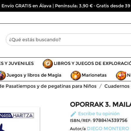
 Envío GRATIS en Álava | Península: 3,90 € · Gratis desde 39
ES Y JUVENILES
LIBROS Y JUEGOS DE EXPLORACI
Juegos y libros de Magia
Marionetas
N
 de Pasatiempos y de pegatinas para Niños
Cuadernos d
OPORRAK 3. MAIL
edit
Escribe tu opinión
9788414339756
ISBN/REF:
DIEGO MONTERO
Autor/a