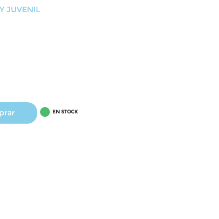
Y JUVENIL

prar
EN STOCK