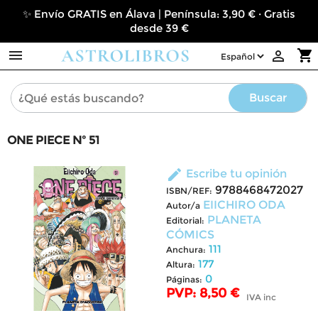
✨ Envío GRATIS en Álava | Península: 3,90 € · Gratis
desde 39 €

shopping_cart

Buscar
ONE PIECE Nº 51
edit
Escribe tu opinión
9788468472027
ISBN/REF:
EIICHIRO ODA
Autor/a
PLANETA
Editorial:
CÓMICS
111
Anchura:
177
Altura:
0
Páginas:
PVP: 8,50 €
IVA inc