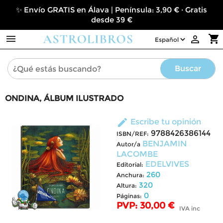
✨ Envío GRATIS en Álava | Península: 3,90 € · Gratis
desde 39 €

shopping_cart

Buscar
ONDINA, ÁLBUM ILUSTRADO
edit
Escribe tu opinión
9788426386144
ISBN/REF:
BENJAMIN
Autor/a
LACOMBE
EDELVIVES
Editorial:
260
Anchura:
320
Altura:
0
Páginas:
PVP: 30,00 €
IVA inc