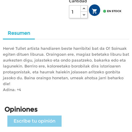
Cantidad


EN STOCK
Resumen
Hervé Tullet artista handiaren beste harribitxi bat da O! Soinuak
egiten dituen liburua. Oraingoan ere, magiaz betetako liburu bat
aurkezten digu, jolasteko eta ondo pasatzeko, bakarka edo eta
lagunekin. Berriro ere, koloreetako borobilak dira istorioaren
protagonistak, eta haurrak haiekin jolasean aritzeko gonbita
jasoko du. Baina oraingo honetan, umeak ahotsa jarri beharko
die!
Adina: +4
Opiniones
Escribe tu opinión