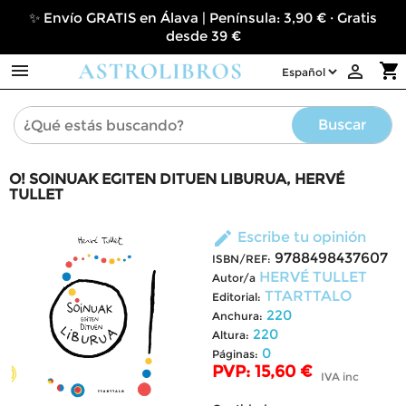
✨ Envío GRATIS en Álava | Península: 3,90 € · Gratis
desde 39 €

shopping_cart

Buscar
O! SOINUAK EGITEN DITUEN LIBURUA, HERVÉ
TULLET
edit
Escribe tu opinión
9788498437607
ISBN/REF:
HERVÉ TULLET
Autor/a
TTARTTALO
Editorial:
220
Anchura:
220
Altura:
0
Páginas:
PVP: 15,60 €
IVA inc