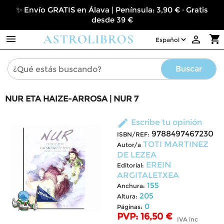
✨ Envío GRATIS en Álava | Península: 3,90 € · Gratis
desde 39 €

shopping_cart

Buscar
NUR ETA HAIZE-ARROSA | NUR 7
edit
Escribe tu opinión
9788497467230
ISBN/REF:
TOTI MARTINEZ
Autor/a
DE LEZEA
EREIN
Editorial:
ARGITALETXEA
155
Anchura:
205
Altura:
0
Páginas:
PVP: 16,50 €
IVA inc