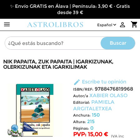
✨ Envío GRATIS en Álava | Península: 3,90 € · Gratis
desde 39 €

shopping_cart

Buscar
NIK PAPAITA, ZUK PAPAITA | IGARKIZUNAK,
OLERKIZUNAK ETA IGARKILIMAK
edit
Escribe tu opinión
9788476819968
ISBN/REF:
XABIER OLASO
Autor/a
PAMIELA
Editorial:
ARGITALETXEA
150
Anchura:
215
Altura:
0
Páginas:
PVP: 15,00 €
IVA inc