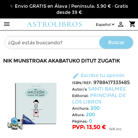
✨ Envío GRATIS en Álava | Península: 3,90 € · Gratis
desde 39 €

shopping_cart

Buscar
NIK MUNSTROAK AKABATUKO DITUT ZUGATIK
edit
Escribe tu opinión
9788417333485
ISBN/REF:
SANTI BALMES
Autor/a
PRINCIPAL DE
Editorial:
LOS LIBROS
200
Anchura:
200
Altura:
0
Páginas:
PVP: 13,50 €
IVA inc