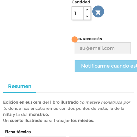
Cantidad

EN REPOSICIÓN
Notificarme cuando es
Resumen
Edición en euskera
del
libro ilustrado
Yo mataré monstruos por
ti
, donde nos encotraremos con dos puntos de vista, la de la
niña
y la del
monstruo.
Un
cuento ilustrado
para trabajar
los miedos
.
Ficha técnica