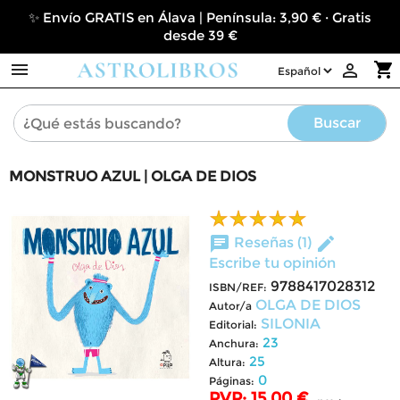
✨ Envío GRATIS en Álava | Península: 3,90 € · Gratis
desde 39 €

shopping_cart

Buscar
MONSTRUO AZUL | OLGA DE DIOS
chat
edit
Reseñas (1)
Escribe tu opinión
9788417028312
ISBN/REF:
OLGA DE DIOS
Autor/a
SILONIA
Editorial:
23
Anchura:
25
Altura:
0
Páginas:
PVP: 15,00 €